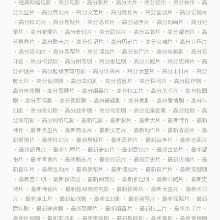
·
经典网络电影
·
高分电影
·
高分影片
·
高分大片
·
高分佳作
·
高分神作
·
高
分类型片
·
高分商业片
·
高分文艺片
·
高分动作片
·
高分喜剧片
·
高分爱情片
·
高分科幻片
·
高分悬疑片
·
高分恐怖片
·
高分战争片
·
高分动画片
·
高分纪
录片
·
高分犯罪片
·
高分奇幻片
·
高分武侠片
·
高分古装片
·
高分都市片
·
高
分青春片
·
高分励志片
·
高分传记片
·
高分历史片
·
高分灾难片
·
高分音乐片
·
高分运动片
·
高分黑帮片
·
高分谍战片
·
高分丧尸片
·
高分穿越剧
·
高分宫
斗剧
·
高分权谋剧
·
高分甜宠剧
·
高分推理剧
·
高分公路片
·
高分史诗片
·
高
分神话片
·
高分超级英雄电影
·
高分怪兽片
·
高分太空片
·
高分末日片
·
高分
废土片
·
高分仙侠剧
·
高分玄幻剧
·
高分盗墓片
·
高分探险片
·
高分医疗剧
·
高分律政剧
·
高分警匪片
·
高分缉毒片
·
高分特工片
·
高分杀手片
·
高分校园
剧
·
高分职场剧
·
高分家庭剧
·
高分悬疑剧
·
高分喜剧
·
高分爱情剧
·
高分科
幻剧
·
高分奇幻剧
·
高分战争剧
·
高分动画剧
·
高分纪录剧集
·
高分短剧
·
高
分微电影
·
高分网络电影
·
最新电影
·
最新影片
·
最新大片
·
最新佳作
·
最新
神作
·
最新类型片
·
最新商业片
·
最新文艺片
·
最新动作片
·
最新喜剧片
·
最
新爱情片
·
最新科幻片
·
最新悬疑片
·
最新恐怖片
·
最新战争片
·
最新动画片
·
最新纪录片
·
最新犯罪片
·
最新奇幻片
·
最新武侠片
·
最新古装片
·
最新都
市片
·
最新青春片
·
最新励志片
·
最新传记片
·
最新历史片
·
最新灾难片
·
最
新音乐片
·
最新运动片
·
最新黑帮片
·
最新谍战片
·
最新丧尸片
·
最新穿越剧
·
最新宫斗剧
·
最新权谋剧
·
最新甜宠剧
·
最新推理剧
·
最新公路片
·
最新史
诗片
·
最新神话片
·
最新超级英雄电影
·
最新怪兽片
·
最新太空片
·
最新末日
片
·
最新废土片
·
最新仙侠剧
·
最新玄幻剧
·
最新盗墓片
·
最新探险片
·
最新
医疗剧
·
最新律政剧
·
最新警匪片
·
最新缉毒片
·
最新特工片
·
最新杀手片
·
最新校园剧
·
最新职场剧
·
最新家庭剧
·
最新悬疑剧
·
最新喜剧
·
最新爱情剧