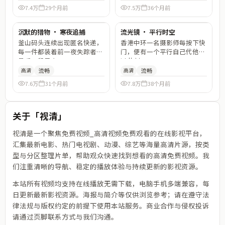
7.4万
29个月前
7.5万
36个月前
99:01
99:18
沉默的猎物 · 寒夜追捕
流光镜 · 平行时空
新上
新上
釜山码头连续出现匿名快递，
香港中环一名摄影师每按下快
每一件都装着前一夜失踪者的
门，便有一个平行自己代他活
最后一段录音。
过此刻。
高清
流畅
高清
流畅
7.6万
31个月前
7.8万
38个月前
关于「
视清
」
视清
是一个聚焦免费视频_高清视频免费观看的在线影视平台，
汇集最新电影、热门电视剧、动漫、综艺等海量高清片源，按类
型与分区整理片单，帮助观众快速找到想看的高清免费视频。我
们注重清晰的导航、稳定的播放体验与持续更新的影视资源。
本站所有视频均支持在线播放无需下载，电脑手机多端兼容，每
日更新最新影视资源。海报与简介等仅供浏览参考；请在遵守法
律法规与版权约定的前提下使用本站服务。商业合作与侵权投诉
请通过页脚联系方式与我们沟通。