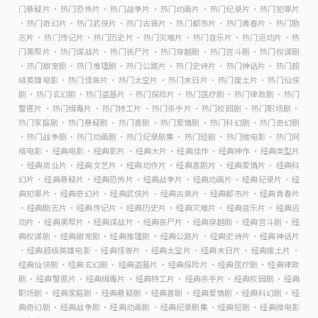
门悬疑片
·
热门恐怖片
·
热门战争片
·
热门动画片
·
热门纪录片
·
热门犯罪片
·
热门奇幻片
·
热门武侠片
·
热门古装片
·
热门都市片
·
热门青春片
·
热门励
志片
·
热门传记片
·
热门历史片
·
热门灾难片
·
热门音乐片
·
热门运动片
·
热
门黑帮片
·
热门谍战片
·
热门丧尸片
·
热门穿越剧
·
热门宫斗剧
·
热门权谋剧
·
热门甜宠剧
·
热门推理剧
·
热门公路片
·
热门史诗片
·
热门神话片
·
热门超
级英雄电影
·
热门怪兽片
·
热门太空片
·
热门末日片
·
热门废土片
·
热门仙侠
剧
·
热门玄幻剧
·
热门盗墓片
·
热门探险片
·
热门医疗剧
·
热门律政剧
·
热门
警匪片
·
热门缉毒片
·
热门特工片
·
热门杀手片
·
热门校园剧
·
热门职场剧
·
热门家庭剧
·
热门悬疑剧
·
热门喜剧
·
热门爱情剧
·
热门科幻剧
·
热门奇幻剧
·
热门战争剧
·
热门动画剧
·
热门纪录剧集
·
热门短剧
·
热门微电影
·
热门网
络电影
·
经典电影
·
经典影片
·
经典大片
·
经典佳作
·
经典神作
·
经典类型片
·
经典商业片
·
经典文艺片
·
经典动作片
·
经典喜剧片
·
经典爱情片
·
经典科
幻片
·
经典悬疑片
·
经典恐怖片
·
经典战争片
·
经典动画片
·
经典纪录片
·
经
典犯罪片
·
经典奇幻片
·
经典武侠片
·
经典古装片
·
经典都市片
·
经典青春片
·
经典励志片
·
经典传记片
·
经典历史片
·
经典灾难片
·
经典音乐片
·
经典运
动片
·
经典黑帮片
·
经典谍战片
·
经典丧尸片
·
经典穿越剧
·
经典宫斗剧
·
经
典权谋剧
·
经典甜宠剧
·
经典推理剧
·
经典公路片
·
经典史诗片
·
经典神话片
·
经典超级英雄电影
·
经典怪兽片
·
经典太空片
·
经典末日片
·
经典废土片
·
经典仙侠剧
·
经典玄幻剧
·
经典盗墓片
·
经典探险片
·
经典医疗剧
·
经典律政
剧
·
经典警匪片
·
经典缉毒片
·
经典特工片
·
经典杀手片
·
经典校园剧
·
经典
职场剧
·
经典家庭剧
·
经典悬疑剧
·
经典喜剧
·
经典爱情剧
·
经典科幻剧
·
经
典奇幻剧
·
经典战争剧
·
经典动画剧
·
经典纪录剧集
·
经典短剧
·
经典微电影