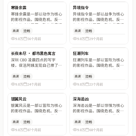
寒锋余震
异境指令
热播
热播
寒锋余震是一部以动作为核心
异境指令是一部以战争为核心
的影视作品，围绕危机、反转
的影视作品，围绕危机、反转
与人物成长展开，整体节奏紧
与人物成长展开，整体节奏紧
凑，值得推荐观看。
凑，值得推荐观看。
高清
流畅
高清
流畅
9.8万
56个月前
9.8万
29个月前
99:08
99:56
长夜未尽 · 都市黑色寓言
狂潮列车
热播
热播
深圳 CBD 凌晨四点的写字
狂潮列车是一部以冒险为核心
楼，保洁阿姨发现自己擦了二
的影视作品，围绕危机、反转
十年的玻璃里映出了一桩从未
与人物成长展开，整体节奏紧
结案的旧事。
凑，值得推荐观看。
高清
流畅
高清
流畅
9.8万
24个月前
9.8万
23个月前
89:46
99:40
银翼风云
深海追凶
热播
热播
银翼风云是一部以冒险为核心
深海追凶是一部以惊悚为核心
的影视作品，围绕危机、反转
的影视作品，围绕危机、反转
与人物成长展开，整体节奏紧
与人物成长展开，整体节奏紧
凑，值得推荐观看。
凑，值得推荐观看。
高清
流畅
高清
流畅
9.8万
87个月前
9.8万
68个月前
99:11
99:20